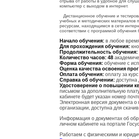
отрыва от работы в удобное для слу
компьютер с выходом в интернет.
Дистанционное обучение и тестиров
учебных и методических материалов 
ресурсам, находящимся в сети интерн
соответствии с программой обучения
Начало обучения:
в любое время
Для прохождения обучения:
кно
Продолжительность обучения:
Количество часов:
48
академичес
Форма обучения:
обучение с ис
Оценка качества освоения пр
Оплата обучения:
оплату за кур
Справка об обучении:
доступна 
Удостоверение о повышении к
письмом за дополнительную плату
кабинете будет указан номер поч
Электронная версия документа о
организации, доступна для скачи
Информация о документах об обр
личном кабинете на портале Госус
Работаем с физическими и юриди