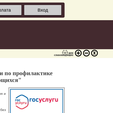
плата
Вход
ти по профилактике
ющихся"
ия и
 без