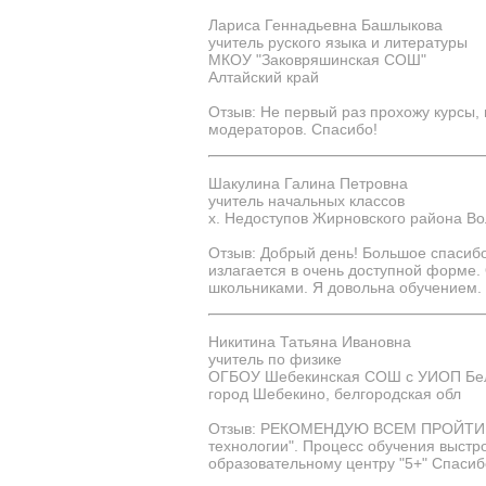
Лариса Геннадьевна Башлыкова
учитель руского языка и литературы
МКОУ "Заковряшинская СОШ"
Алтайский край
Отзыв: Не первый раз прохожу курсы,
модераторов. Спасибо!
Шакулина Галина Петровна
учитель начальных классов
х. Недоступов Жирновского района Во
Отзыв: Добрый день! Большое спасиб
излагается в очень доступной форме.
школьниками. Я довольна обучением.
Никитина Татьяна Ивановна
учитель по физике
ОГБОУ Шебекинская СОШ с УИОП Бел
город Шебекино, белгородская обл
Отзыв: РЕКОМЕНДУЮ ВСЕМ ПРОЙТИ ОБ
технологии". Процесс обучения выстр
образовательному центру "5+" Спасиб