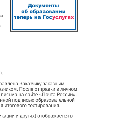
ся
в
я.
равлена Заказчику заказным
азчиком. После отправки в личном
 письма на сайте «Почта России».
онной подписью образовательной
я итогового тестирования.
ации и других) отображается в