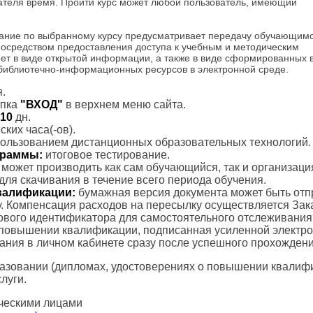
шателя время. Пройти курс может любой пользователь, имеющий
ание по выбранному курсу предусматривает передачу обучающим
посредством предоставления доступа к учебным и методическим
ет в виде открытой информации, а также в виде сформированных 
 библиотечно-информационных ресурсов в электронной среде.
.
пка
"ВХОД"
в верхнем меню сайта.
10
дн.
ких часа(-ов).
пользованием дистанционных образовательных технологий.
ограммы:
итоговое тестирование.
с может производить как сам обучающийся, так и организаци
для скачивания в течение всего периода обучения.
валификации:
бумажная версия документа может быть отп
. Компенсация расходов на пересылку осуществляется Зак
тового идентификатора для самостоятельного отслеживания
 повышении квалификации, подписанная усиленной электр
вания в личном кабинете сразу после успешного прохождени
азовании (дипломах, удостоверениях о повышении квалифик
луги.
ческими лицами