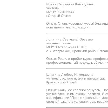
Ирина Сергеевна Камардина
учитель
МАОУ "СПШ№33"
г.Старый Оскол
Отзыв: Очень хорошие курсы! Благода
повышения квалификации.
Лопатина Светлана Юрьевна
учитель физики
МОУ "Октябрьская СОШ"
с. Октябрьское, Пронский район Рязан
Отзыв: Решила пройти курсы професс
профессиональный подход к обучению
Шпагина Любовь Николаевна
учитель русского языка и литературы
Красноярский край
Отзыв: Большое спасибо за курсы! П
учатся здесь и им очень нравится. Я 
квалификации:"Проектирование и мето
средней школе в условиях реализац