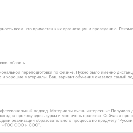
рность всем, кто причастен к их организации и проведению. Реко
ская область
иональной переподготовки по физике. Нужно было именно дистанци
 и хорошие материалы. Ваш вариант обучения оказался самый по
рофессиональный подход. Материалы очень интересные.Получила д
ежегодно прохожу здесь курсы и мне очень нравится. Сейчас я про
дики реализации образовательного процесса по предмету "Русский
ии ФГОС ООО и СОО".