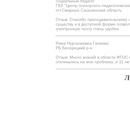
социальный педагог
ГБУ "Центр психорлого-педагогическо
пгт.Смирных Сахалинская область
Отзыв: Спасибо преподавательскому с
существу и в доступной форме позво
электронную почту очень удобен.
Рима Нургалиевна Ганеева
РБ Белорецкий р-н
Отзыв: Много знаний в области ФГОС 
откликались на мои проблему ,я 11 ле
Л