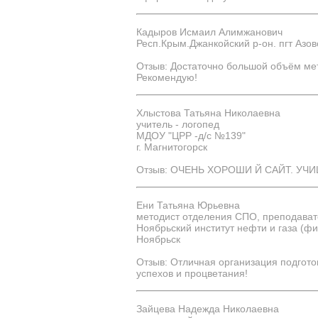
Кадыров Исмаил Алимжанович
Респ.Крым.Джанкойский р-он. пгт Азов
Отзыв: Достаточно большой объём ме
Рекомендую!
Хлыстова Татьяна Николаевна
учитель - логопед
МДОУ "ЦРР -д/с №139"
г. Магнитогорск
Отзыв: ОЧЕНЬ ХОРОШИ Й САЙТ. УЧ
Ени Татьяна Юрьевна
методист отделения СПО, преподават
Ноябрьский институт нефти и газа (ф
Ноябрьск
Отзыв: Отличная организация подгото
успехов и процветания!
Зайцева Надежда Николаевна