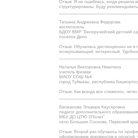
Отзыв: Я не ошиблась, когда решила 
структурированы. Буду рекомендовать
Татьяна Андреевна Федорова
воспитатель
БДОУ ВМР "Белоручейский детский са
поселок Депо
Отзыв: Обучалась дистанционно не в 
исчерпывающий, интересный. Удобное
Наталья Викторовна Никитина
учитель физики
МАОУ СОШ №4
город Туймазы, республика Башкортос
Отзыв: Как всегда все слаженно, четко
Басманова Эльвира Каусяровна
педагог дополнительного образовани
МБУ ДО ЦТЮ 2Полет"
село Большая Соснова, Пермский кра
Отзыв: Второй раз обучаюсь по профи
оформлением документов и оплатой. С