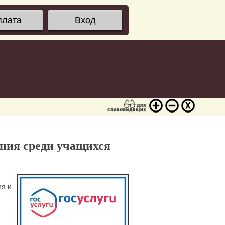
плата
Вход
ния среди учащихся
ия и