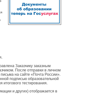
в
ся
в
я.
равлена Заказчику заказным
азчиком. После отправки в личном
 письма на сайте «Почта России».
онной подписью образовательной
я итогового тестирования.
ации и других) отображается в