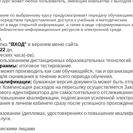
и курс может любой пользователь, имеющий компьютер с выходом 
ание по выбранному курсу предусматривает передачу обучающим
посредством предоставления доступа к учебным и методическим
ет в виде открытой информации, а также в виде сформированных 
 библиотечно-информационных ресурсов в электронной среде.
.
пка
"ВХОД"
в верхнем меню сайта.
22
дн.
ских часа(-ов).
пользованием дистанционных образовательных технологий.
ограммы:
итоговое тестирование.
с может производить как сам обучающийся, так и организаци
для скачивания в течение всего периода обучения.
валификации:
бумажная версия документа может быть отп
. Компенсация расходов на пересылку осуществляется Зак
тового идентификатора для самостоятельного отслеживания
 повышении квалификации, подписанная усиленной электр
вания в личном кабинете сразу после успешного прохождени
азовании (дипломах, удостоверениях о повышении квалифик
луги.
ческими лицами