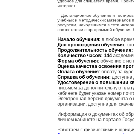
удобное для слушателя время. Пройт
интернет.
Дистанционное обучение и тестиров
учебных и методических материалов 
ресурсам, находящимся в сети интерн
соответствии с программой обучения
Начало обучения:
в любое время
Для прохождения обучения:
кно
Продолжительность обучения:
Количество часов:
144
академиче
Форма обучения:
обучение с ис
Оценка качества освоения пр
Оплата обучения:
оплату за кур
Справка об обучении:
доступна 
Удостоверение о повышении к
письмом за дополнительную плату
кабинете будет указан номер поч
Электронная версия документа о
организации, доступна для скачи
Информация о документах об обр
личном кабинете на портале Госус
Работаем с физическими и юриди