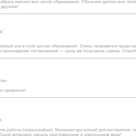
выбрать именно ваш центр образования. Обучение далось мне лег
 друзьям!
д"
первый раз в этом центре образования. Очень понравился предст
 прохождение тестирования — сразу же получаешь оценку. Спаси
тан.
 и прекрасно!
я
й
лю работы (хореография). Материал доступный для восприятия, ле
разу возможно скачать удостоверение в электронном виде!