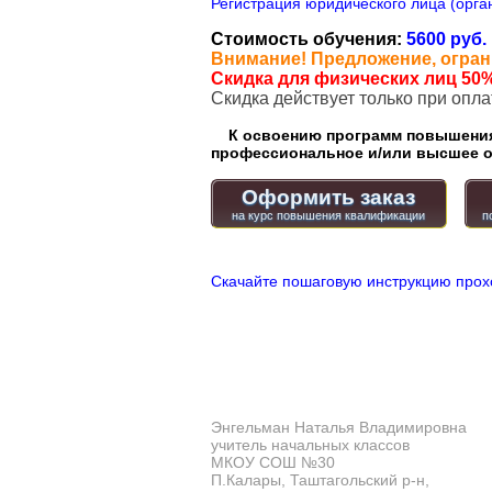
Регистрация юридического лица (орган
Стоимость обучения:
5600 руб.
Внимание! Предложение, огран
Скидка для физических лиц 50%
Cкидка действует только при опл
К освоению программ повышения 
профессиональное и/или высшее о
Оформить заказ
Скачайте пошаговую инструкцию прох
Энгельман Наталья Владимировна
учитель начальных классов
МКОУ СОШ №30
П.Калары, Таштагольский р-н,