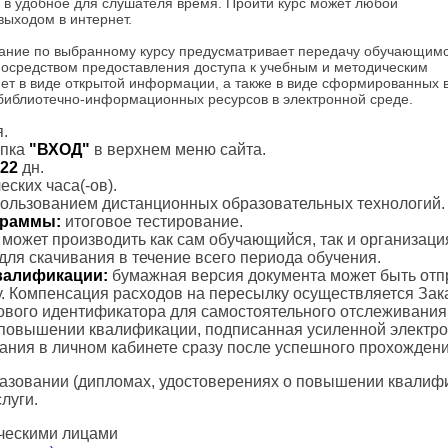
ты в удобное для слушателя время. Пройти курс может любой
выходом в интернет.
ание по выбранному курсу предусматривает передачу обучающим
посредством предоставления доступа к учебным и методическим
ет в виде открытой информации, а также в виде сформированных 
 библиотечно-информационных ресурсов в электронной среде.
.
пка
"ВХОД"
в верхнем меню сайта.
22
дн.
ских часа(-ов).
пользованием дистанционных образовательных технологий.
ограммы:
итоговое тестирование.
с может производить как сам обучающийся, так и организаци
для скачивания в течение всего периода обучения.
валификации:
бумажная версия документа может быть отп
. Компенсация расходов на пересылку осуществляется Зак
тового идентификатора для самостоятельного отслеживания
 повышении квалификации, подписанная усиленной электр
вания в личном кабинете сразу после успешного прохождени
азовании (дипломах, удостоверениях о повышении квалифик
луги.
ческими лицами