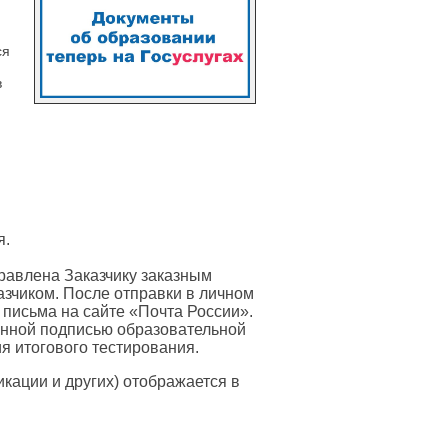
ся
в
я.
равлена Заказчику заказным
азчиком. После отправки в личном
 письма на сайте «Почта России».
онной подписью образовательной
я итогового тестирования.
ации и других) отображается в