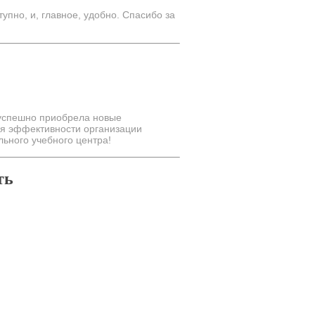
упно, и, главное, удобно. Спасибо за
 успешно приобрела новые
ия эффективности организации
ьного учебного центра!
ть