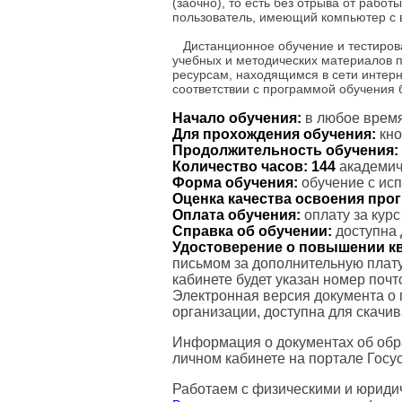
(заочно), то есть без отрыва от рабо
пользователь, имеющий компьютер с 
Дистанционное обучение и тестиров
учебных и методических материалов 
ресурсам, находящимся в сети интерн
соответствии с программой обучения
Начало обучения:
в любое время
Для прохождения обучения:
кно
Продолжительность обучения:
Количество часов:
144
академиче
Форма обучения:
обучение с ис
Оценка качества освоения пр
Оплата обучения:
оплату за кур
Справка об обучении:
доступна 
Удостоверение о повышении к
письмом за дополнительную плату
кабинете будет указан номер поч
Электронная версия документа о
организации, доступна для скачи
Информация о документах об обр
личном кабинете на портале Госус
Работаем с физическими и юриди