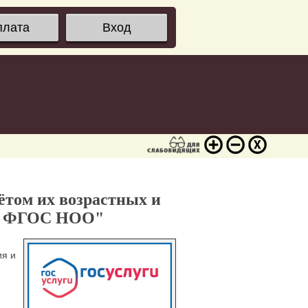
плата
Вход
том их возрастных и
ции ФГОС НОО"
ия и