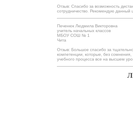
Отзыв: Спасибо за возможность дистан
сотрудничество. Рекомендую данный ц
Печенюк Людмила Викторовна
учитель начальных классов
МБОУ COШ № 1
Чита
Отзыв: Большое спасибо за тщательн
компетенции, которые, без сомнения,
учебного процесса все на высшем уро
Л