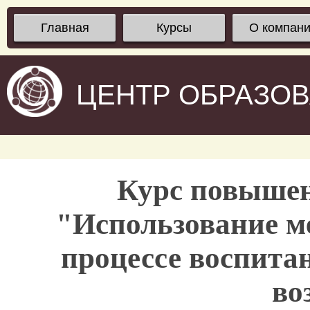
Главная
Курсы
О компан
ЦЕНТР ОБРАЗО
Курс повыше
"Использование ме
процессе воспита
во