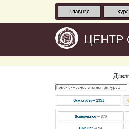
Главная
Кур
ЦЕНТР
Дист
Все курсы ➠ 1351
Дошкольное
➠ 379
Высшее
➠ 94