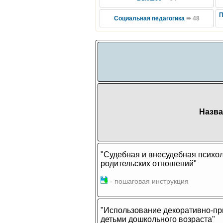
П
Социальная педагогика
➠ 48
Назва
"Судебная и внесудебная психол
родительских отношений"
- пошаговая инструкция
"Использование декоративно-при
детьми дошкольного возраста"