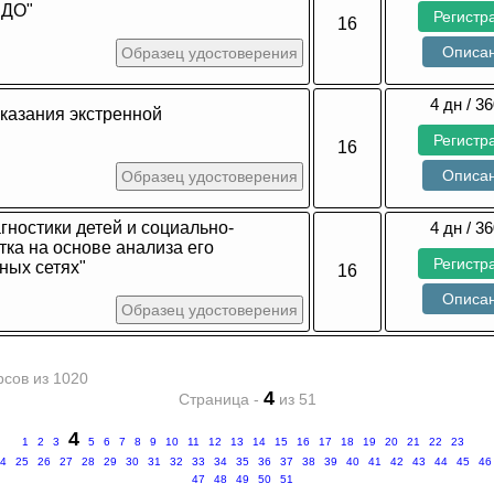
 ДО"
Регистр
16
Описа
Образец удостоверения
4 дн / 36
казания экстренной
Регистр
16
Описа
Образец удостоверения
ностики детей и социально-
4 дн / 36
тка на основе анализа его
Регистр
ных сетях"
16
Описа
Образец удостоверения
рсов из 1020
4
Страница -
из 51
4
1
2
3
5
6
7
8
9
10
11
12
13
14
15
16
17
18
19
20
21
22
23
4
25
26
27
28
29
30
31
32
33
34
35
36
37
38
39
40
41
42
43
44
45
46
47
48
49
50
51