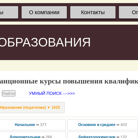
сы
О компании
Контакты
О
 ОБРАЗОВАНИЯ
анционные курсы повышения квалифи
УМНЫЙ ПОИСК --->>>
Образование (педагогика) ▼ 1020
Начальное
➠ 377
Основное и среднее
➠ 433
Дополнительное
➠ 266
Дефектологическое
➠ 132