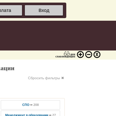
плата
Вход
кации
Сбросить фильтры ✖
СПО
➠ 208
Менеджмент в образовании
➠ 27