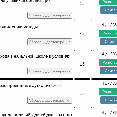
ди учащихся организаций
Регистр
16
Описа
Образец удостоверения
4 дн / 36
е движения: методы
Регистр
16
Описа
Образец удостоверения
4 дн / 36
хода в начальной школе в условиях
Регистр
16
Описа
Образец удостоверения
4 дн / 36
 расстройствами аутистического
Регистр
16
Описа
Образец удостоверения
4 дн / 36
представлений у детей дошкольного