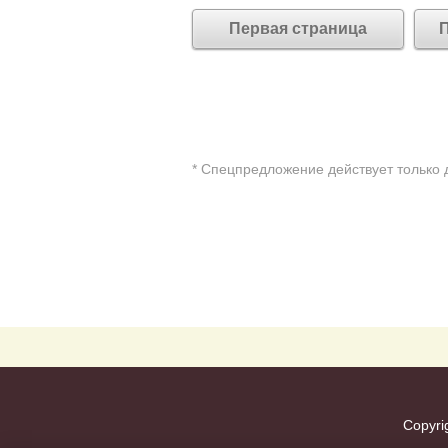
Первая страница
П
* Cпецпредложение действует только 
Copyri