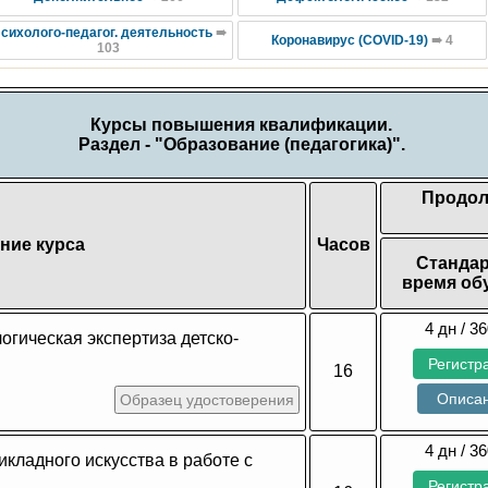
сихолого-педагог. деятельность
➠
Коронавирус (COVID-19)
➠ 4
103
Курсы повышения квалификации.
Раздел - "Образование (педагогика)".
Продол
ние курса
Часов
Станда
время об
4 дн / 36
огическая экспертиза детско-
Регистр
16
Описа
Образец удостоверения
4 дн / 36
кладного искусства в работе с
Регистр