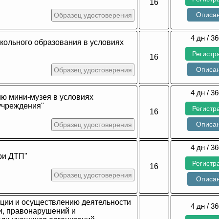
16
Описа
Образец удостоверения
4 дн / 36
кольного образования в условиях
Регистр
16
Описа
Образец удостоверения
4 дн / 36
ию мини-музея в условиях
учреждения"
Регистр
16
Описа
Образец удостоверения
4 дн / 36
ри ДТП"
Регистр
16
Образец удостоверения
Описа
ации и осуществлению деятельности
4 дн / 36
и, правонарушений и