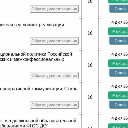
16
Описа
Образец удостоверения
4 дн / 36
дителя в условиях реализации
Регистр
16
Описа
Образец удостоверения
ациональной политики Российской
4 дн / 36
еских и межконфессиональных
Регистр
16
Описа
Образец удостоверения
4 дн / 36
корпоративной коммуникации. Стиль
Регистр
16
Описа
Образец удостоверения
4 дн / 36
ости в дошкольной образовательной
требованиями ФГОС ДО"
Регистр