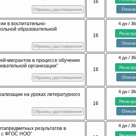
16
Описа
Образец удостоверения
ии в воспитательно-
4 дн / 36
кольной образовательной
Регистр
16
Описа
Образец удостоверения
4 дн / 36
тей-мигрантов в процессе обучения
зовательной организации"
Регистр
16
Описа
Образец удостоверения
4 дн / 36
рализации на уроках литературного
Регистр
16
Описа
Образец удостоверения
4 дн / 36
тапредметных результатов в
и с ФГОС НОО"
Регистр